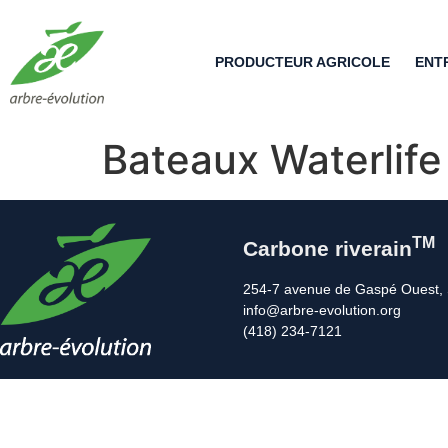
PRODUCTEUR AGRICOLE
ENT
Bateaux Waterlife
TM
Carbone riverain
254-7 avenue de Gaspé Ouest, 
info@arbre-evolution.org
(418) 234-7121