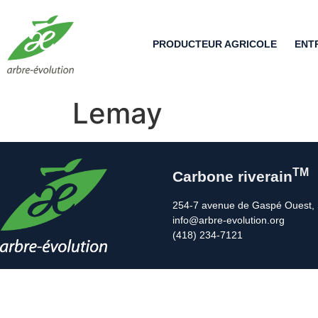
PRODUCTEUR AGRICOLE
ENT
Lemay
TM
Carbone riverain
254-7 avenue de Gaspé Ouest, 
info@arbre-evolution.org
(418) 234-7121