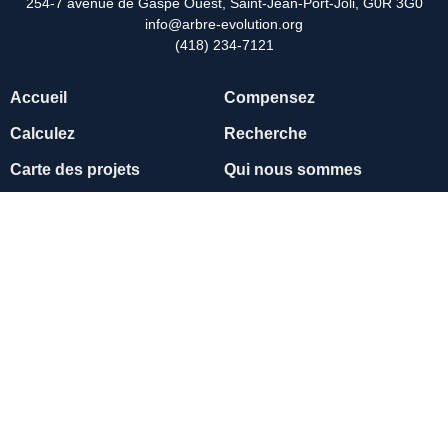
254-7 avenue de Gaspé Ouest, Saint-Jean-Port-Joli, G0R 3G0
info@arbre-evolution.org
(418) 234-7121
Accueil
Compensez
Calculez
Recherche
Carte des projets
Qui nous sommes