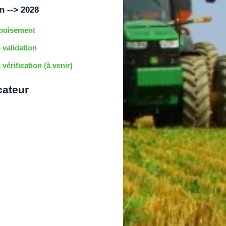
n --> 2028
eboisement
 validation
vérification (à venir)
cateur