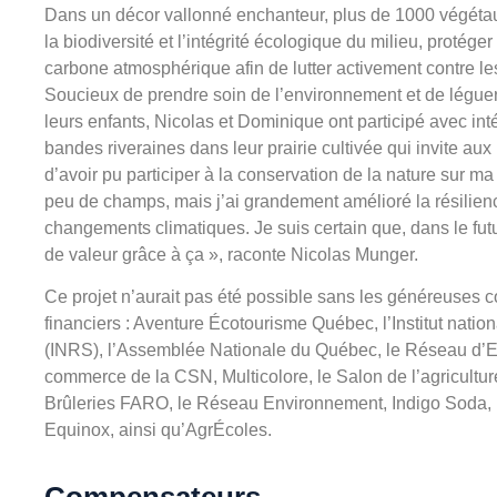
Dans un décor vallonné enchanteur, plus de 1000 végétaux
la biodiversité et l’intégrité écologique du milieu, protége
carbone atmosphérique afin de lutter activement contre l
Soucieux de prendre soin de l’environnement et de léguer
leurs enfants, Nicolas et Dominique ont participé avec in
bandes riveraines dans leur prairie cultivée qui invite a
d’avoir pu participer à la conservation de la nature sur ma 
peu de champs, mais j’ai grandement amélioré la résilien
changements climatiques. Je suis certain que, dans le fut
de valeur grâce à ça », raconte Nicolas Munger.
Ce projet n’aurait pas été possible sans les généreuses c
financiers : Aventure Écotourisme Québec, l’Institut nation
(INRS), l’Assemblée Nationale du Québec, le Réseau d’Ex
commerce de la CSN, Multicolore, le Salon de l’agricultur
Brûleries FARO, le Réseau Environnement, Indigo Soda, l
Equinox, ainsi qu’AgrÉcoles.
Compensateurs