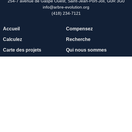
254-7 avenue de Gaspé Ouest, Saint-Jean-Port-Joli, G0R 3G0
info@arbre-evolution.org
(418) 234-7121
Accueil
Compensez
Calculez
Recherche
Carte des projets
Qui nous sommes